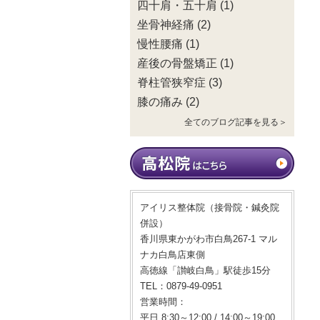
四十肩・五十肩
(1)
坐骨神経痛
(2)
慢性腰痛
(1)
産後の骨盤矯正
(1)
脊柱管狭窄症
(3)
膝の痛み
(2)
全てのブログ記事を見る＞
アイリス整体院（接骨院・鍼灸院
併設）
香川県東かがわ市白鳥267-1 マル
ナカ白鳥店東側
高徳線「讃岐白鳥」駅徒歩15分
TEL：0879-49-0951
営業時間：
平日 8:30～12:00 / 14:00～19:00