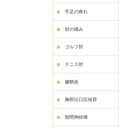
手足の痺れ
肘の痛み
ゴルフ肘
テニス肘
腱鞘炎
胸郭出口症候群
肋間神経痛