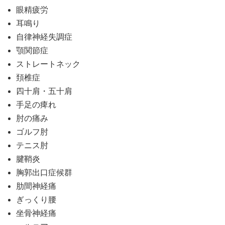
眼精疲労
耳鳴り
自律神経失調症
顎関節症
ストレートネック
頚椎症
四十肩・五十肩
手足の痺れ
肘の痛み
ゴルフ肘
テニス肘
腱鞘炎
胸郭出口症候群
肋間神経痛
ぎっくり腰
坐骨神経痛