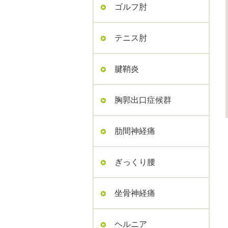
ゴルフ肘
テニス肘
腱鞘炎
胸郭出口症候群
肋間神経痛
ぎっくり腰
坐骨神経痛
ヘルニア