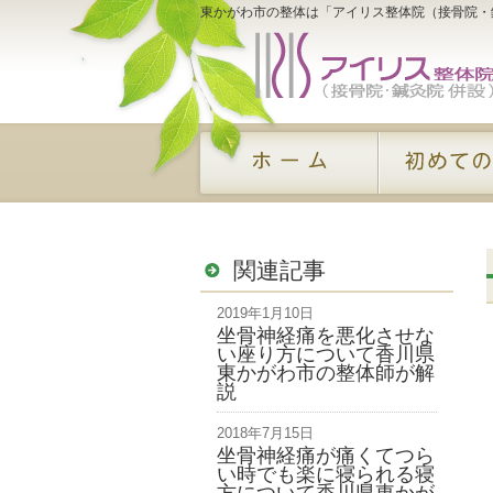
東かがわ市の整体は「アイリス整体院（接骨院・
関連記事
2019年1月10日
坐骨神経痛を悪化させな
い座り方について香川県
東かがわ市の整体師が解
説
2018年7月15日
坐骨神経痛が痛くてつら
い時でも楽に寝られる寝