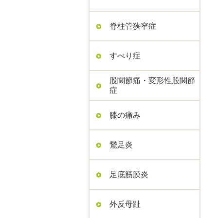
脊柱管狭窄症
すべり症
股関節痛・変形性股関節
症
膝の痛み
鵞足炎
足底筋膜炎
外反母趾