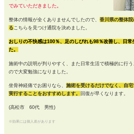
でみていただきました。
整体の情報が全くありませんでしたので、
香川県の整体院
る
こちらを見つけ通院を決めました。
おしりの不快感は100％、足のしびれも98％改善し、日
た。
施術中の説明が判りやすく、また日常生活で積極的に行う
ので大変勉強になりました。
坐骨神経痛でお困りなら、
施術を受けるだけでなく、自宅
実行することをおすすめします。
回復が早くなります。
(高松市 60代 男性)
※効果には個人差があります