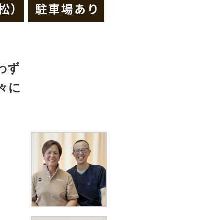
わず
々に
？