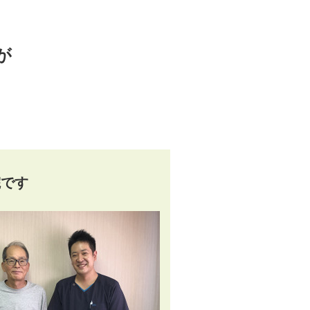
が
院です