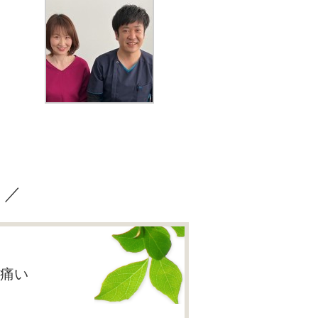
？／
痛い