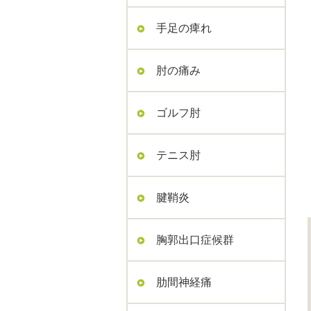
手足の痺れ
肘の痛み
ゴルフ肘
テニス肘
腱鞘炎
胸郭出口症候群
肋間神経痛