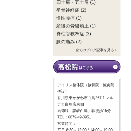
四十肩・五十肩
(1)
坐骨神経痛
(2)
慢性腰痛
(1)
産後の骨盤矯正
(1)
脊柱管狭窄症
(3)
膝の痛み
(2)
全てのブログ記事を見る＞
アイリス整体院（接骨院・鍼灸院
併設）
香川県東かがわ市白鳥267-1 マル
ナカ白鳥店東側
高徳線「讃岐白鳥」駅徒歩15分
TEL：0879-49-0951
営業時間：
平日 8:30～12:00 / 14:00～19:00