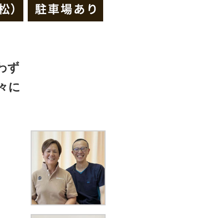
わず
々に
？