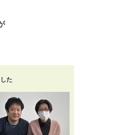
が
ました