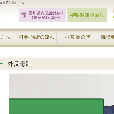
鍼灸院併設）」へ
外反母趾