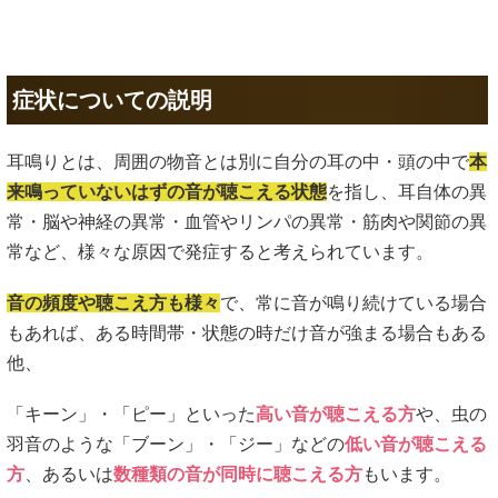
症状についての説明
耳鳴りとは、周囲の物音とは別に自分の耳の中・頭の中で
本
来鳴っていないはずの音が聴こえる状態
を指し、耳自体の異
常・脳や神経の異常・血管やリンパの異常・筋肉や関節の異
常など、様々な原因で発症すると考えられています。
音の頻度や聴こえ方も様々
で、常に音が鳴り続けている場合
もあれば、ある時間帯・状態の時だけ音が強まる場合もある
他、
「キーン」・「ピー」といった
高い音が聴こえる方
や、虫の
羽音のような「ブーン」・「ジー」などの
低い音が聴こえる
方
、あるいは
数種類の音が同時に聴こえる方
もいます。